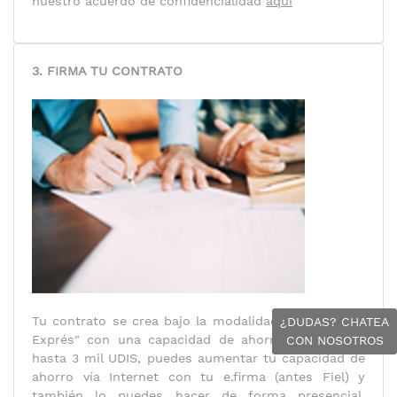
nuestro acuerdo de confidencialidad
aquí
3. FIRMA TU CONTRATO
Tu contrato se crea bajo la modalidad de "Contrato
¿DUDAS? CHATEA
Exprés" con una capacidad de ahorro mensual de
CON NOSOTROS
hasta 3 mil UDIS, puedes aumentar tu capacidad de
ahorro vía Internet con tu e.firma (antes Fiel) y
también lo puedes hacer de forma presencial,